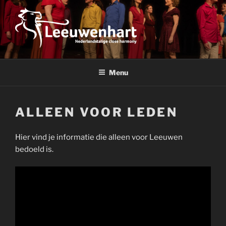
Ga
naar
de
inhoud
LEEUWENHART
Nederlandstalige close harmony
Menu
ALLEEN VOOR LEDEN
Hier vind je informatie die alleen voor Leeuwen
bedoeld is.