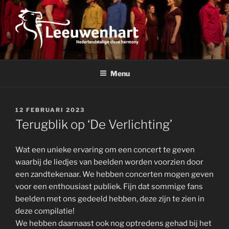
Ga
naar
de
inhoud
LEEUWENHART
Nederlandstalige close harmony
Menu
GEPLAATST
12 FEBRUARI 2023
OP
Terugblik op ‘De Verlichting’
Wat een unieke ervaring om een concert te geven
waarbij de liedjes van beelden worden voorzien door
een zandtekenaar. We hebben concerten mogen geven
voor een enthousiast publiek. Fijn dat sommige fans
beelden met ons gedeeld hebben, deze zijn te zien in
deze compilatie!
We hebben daarnaast ook nog optredens gehad bij het