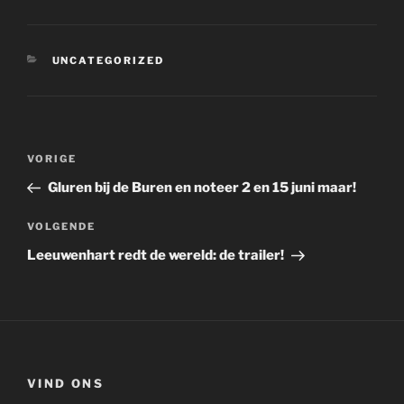
CATEGORIEËN
UNCATEGORIZED
Bericht
Vorig
VORIGE
navigatie
bericht
Gluren bij de Buren en noteer 2 en 15 juni maar!
Volgend
VOLGENDE
bericht
Leeuwenhart redt de wereld: de trailer!
VIND ONS