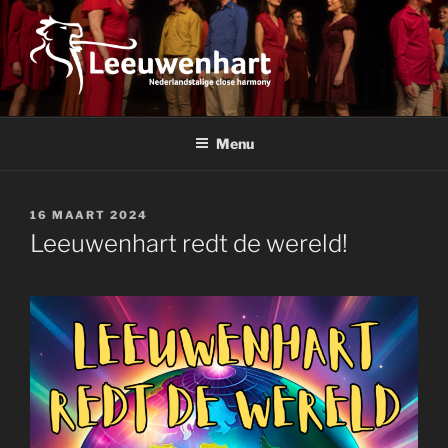
Ga
naar
de
inhoud
LEEUWENHART
Nederlandstalige close harmony
Menu
GEPLAATST
16 MAART 2024
OP
Leeuwenhart redt de wereld!